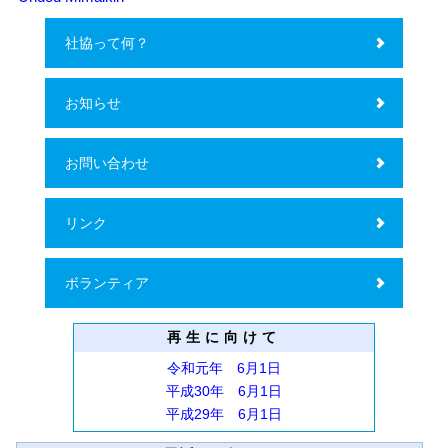
2025年11月19日
社協って何？
歳末たすけあい運動見舞金申請に関するご案内
2025年11月19日
お知らせ
広報誌 ふくしの輪 第57号を掲載しました。
2025年09月29日
お問い合わせ
Aos interessados em solicitar
2025年09月22日
令和7年度 歳末たすけあい運動 見舞金申請について
リンク
2025年09月22日
ボランティア
再生に向けて
令和元年 6月1日
平成30年 6月1日
平成29年 6月1日