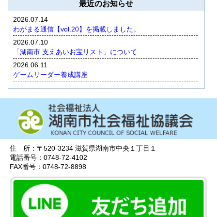
最近のお知らせ
2026.07.14
わがまる通信【vol.20】を掲載しました。
2026.07.10
「湖南市 支えあいお宝リスト」について
2026.06.11
ゲームリーダー養成講座
2026.06.11
ボランティアきっかけづくり講座 「指先美人になりましょ
う～心も体も生き生きと～」
2026.06.11
ボラ活トライDAY 小学生版・中高生版
2026.06.05
住 所：〒520-3234 滋賀県湖南市中央１丁目１
窓口受付時間が変更となります。
電話番号：0748-72-4102
2026.05.25
FAX番号：0748-72-8898
令和8年度「湖南市石部老人福祉センターまつり」を開催し
ます！
2026.05.21
出前マジック講座