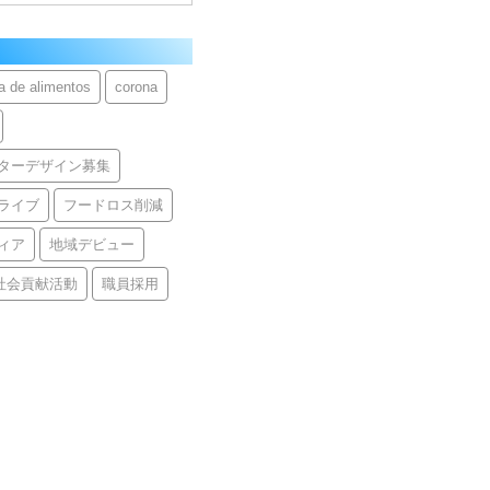
 de alimentos
corona
ターデザイン募集
ライブ
フードロス削減
ィア
地域デビュー
社会貢献活動
職員採用