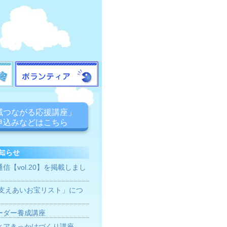
域つながる応援講座」
申込みなどはこちら
知らせ
信【vol.20】を掲載しまし
 支えあいお宝リスト」につ
ーダー養成講座
ィアきっかけづくり講座