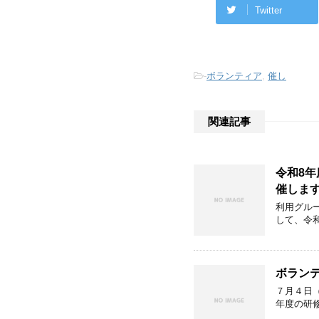
Twitter
-
ボランティア
,
催し
関連記事
令和8
催しま
利用グル
して、令
ボラン
７月４日
年度の研