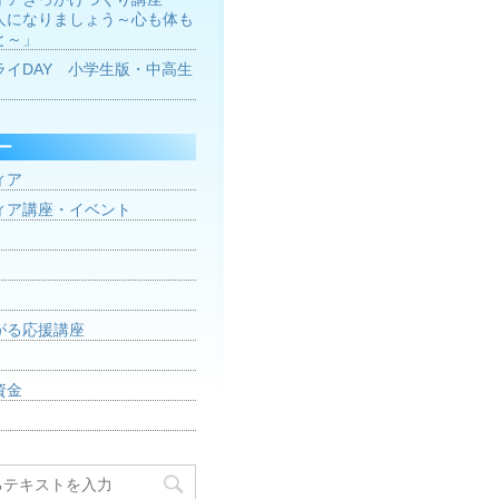
人になりましょう～心も体も
と～」
ライDAY 小学生版・中高生
ー
ィア
ィア講座・イベント
がる応援講座
資金