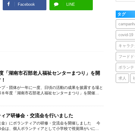
Facebook
LINE
タグ
campanha
covid-19
キャラク
フードド
ボランテ
年度「湖南市石部老人福祉センターまつり」を開
求人
す！
ープ・団体が一年に一度、日頃の活動の成果を披露する場と
和８年度「湖南市石部老人福祉センターまつり」を開催…
ティア研修会・交流会を行いました
（金）にボランティアの研修・交流会を開催しました 今
修会は、個人ボランティアとして小学校で視覚障がいに…