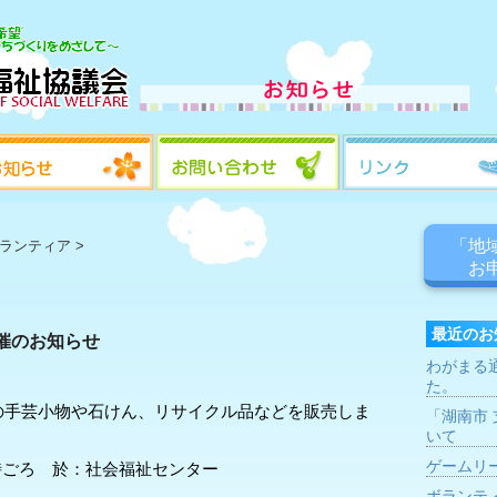
「地
ランティア
>
お
最近のお
開催のお知らせ
わがまる通
た。
の手芸小物や石けん、リサイクル品などを販売しま
「湖南市
いて
ゲームリ
10時ごろ 於：社会福祉センター
ボランテ