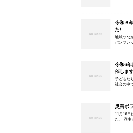
令和６
た!
地域つな
パンフレ
令和6
催しま
子どもた
社会の中
災害ボ
11月16
た。 湖