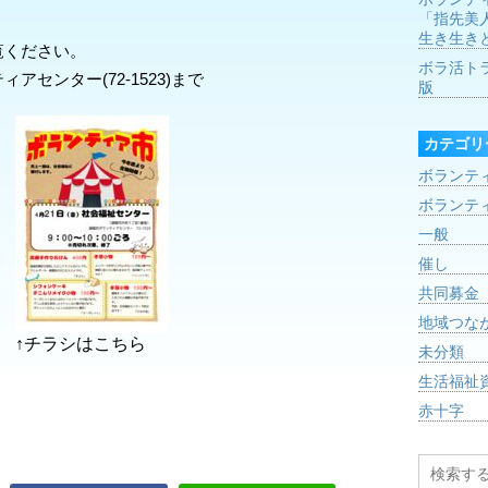
「指先美
生き生き
覧ください。
ボラ活ト
センター(72-1523)まで
版
カテゴリ
ボランテ
ボランテ
一般
催し
共同募金
地域つな
↑チラシはこちら
未分類
生活福祉
赤十字