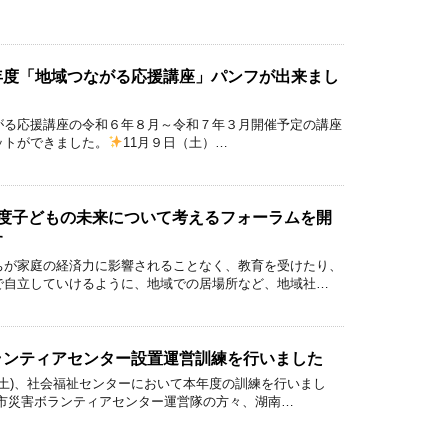
年度「地域つながる応援講座」パンフが出来まし
がる応援講座の令和６年８月～令和７年３月開催予定の講座
ットができました。
11月９日（土）…
年度子どもの未来について考えるフォーラムを開
す
ちが家庭の経済力に影響されることなく、教育を受けたり、
で自立していけるように、地域での居場所など、地域社…
ランティアセンター設置運営訓練を行いました
日(土)、社会福祉センターにおいて本年度の訓練を行いまし
南市災害ボランティアセンター運営隊の方々、湖南…