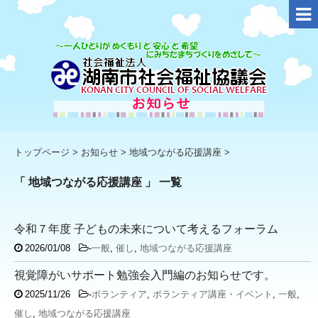
トップページ
>
お知らせ
>
地域つながる応援講座
>
「 地域つながる応援講座 」 一覧
令和７年度 子どもの未来について考えるフォーラム
2026/01/08
-
一般
,
催し
,
地域つながる応援講座
視覚障がいサポート勉強会入門編のお知らせです。
2025/11/26
-
ボランティア
,
ボランティア講座・イベント
,
一般
,
催し
,
地域つながる応援講座