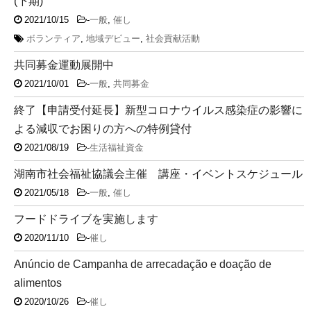
(下期)
2021/10/15
-
一般
,
催し
ボランティア
,
地域デビュー
,
社会貢献活動
共同募金運動展開中
2021/10/01
-
一般
,
共同募金
終了【申請受付延長】新型コロナウイルス感染症の影響に
よる減収でお困りの方への特例貸付
2021/08/19
-
生活福祉資金
湖南市社会福祉協議会主催 講座・イベントスケジュール
2021/05/18
-
一般
,
催し
フードドライブを実施します
2020/11/10
-
催し
Anúncio de Campanha de arrecadação e doação de
alimentos
2020/10/26
-
催し