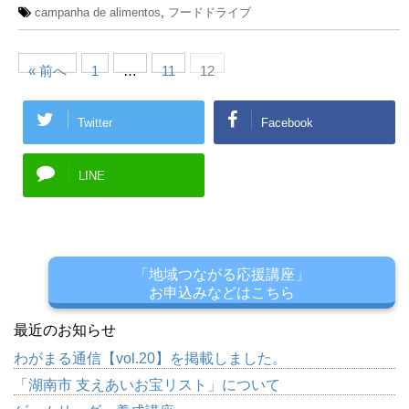
campanha de alimentos
,
フードドライブ
« 前へ
1
…
11
12
Twitter
Facebook
LINE
「地域つながる応援講座」
お申込みなどはこちら
最近のお知らせ
わがまる通信【vol.20】を掲載しました。
「湖南市 支えあいお宝リスト」について