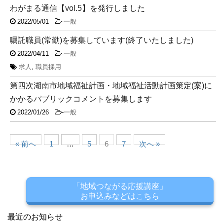
わがまる通信【vol.5】を発行しました
2022/05/01
-
一般
嘱託職員(常勤)を募集しています(終了いたしました)
2022/04/11
-
一般
求人
,
職員採用
第四次湖南市地域福祉計画・地域福祉活動計画策定(案)に
かかるパブリックコメントを募集します
2022/01/26
-
一般
« 前へ
1
…
5
6
7
次へ »
「地域つながる応援講座」
お申込みなどはこちら
最近のお知らせ