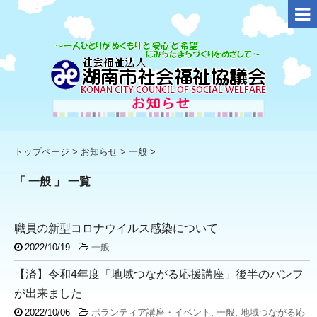
トップページ
>
お知らせ
>
一般
>
「 一般 」 一覧
職員の新型コロナウイルス感染について
2022/10/19
-
一般
【済】令和4年度「地域つながる応援講座」後半のパンフ
が出来ました
2022/10/06
-
ボランティア講座・イベント
,
一般
,
地域つながる応