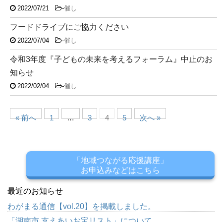
2022/07/21
-
催し
フードドライブにご協力ください
2022/07/04
-
催し
令和3年度『子どもの未来を考えるフォーラム』中止のお
知らせ
2022/02/04
-
催し
« 前へ
1
…
3
4
5
次へ »
「地域つながる応援講座」
お申込みなどはこちら
最近のお知らせ
わがまる通信【vol.20】を掲載しました。
「湖南市 支えあいお宝リスト」について