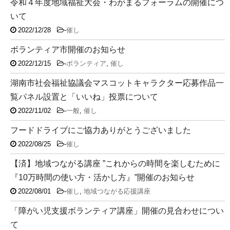
令和４年度地域福祉大会・わがまるフォーラムの開催につ
いて
2022/12/28
-
催し
ボランティア市開催のお知らせ
2022/12/15
-
ボランティア
,
催し
湖南市社会福祉協議会マスコットキャラクター応募作品一
覧パネル設置と「いいね」投票について
2022/11/02
-
一般
,
催し
フードドライブにご協力ありがとうございました
2022/08/25
-
催し
【済】地域つながる講座 ”これからの時間を楽しむために
『10万時間の使い方・活かし方』”開催のお知らせ
2022/08/01
-
催し
,
地域つながる応援講座
「障がい児支援ボランティア講座」開催の見合わせについ
て